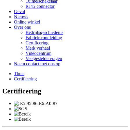
Tuimelschakelaar
RJ45-connector
Geval
Nieuws
Online winkel
Over ons
Bedrijfsgeschiedenis
Fabrieksrondleiding
Certificering
Merk verhaal
Videocentrum
Veelgestelde vragen
Neem contact met ons op
Thuis
Certificering
Certificering