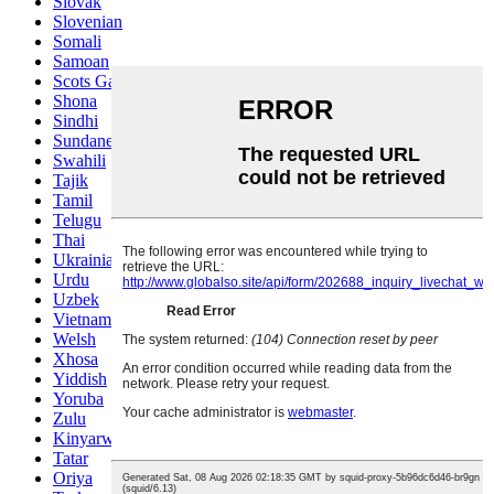
Slovak
Slovenian
Somali
Samoan
Scots Gaelic
Shona
Sindhi
Sundanese
Swahili
Tajik
Tamil
Telugu
Thai
Ukrainian
Urdu
Uzbek
Vietnamese
Welsh
Xhosa
Yiddish
Yoruba
Zulu
Kinyarwanda
Tatar
Oriya