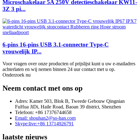
Microschakelaar 5A 250V detectieschakelaar KW11-
3Z 3 pi...
6-pins 16-pins USB 3.1-connector Type-C
vrouwelijk IP...
Voor vragen over onze producten of prijslijst kunt u uw e-mailadres
achterlaten en wij nemen binnen 24 uur contact met u op.
Onderzoek nu
Neem contact met ons op
Adres: Kamer 503, Blok B, Tweede Gebouw Qingnian
FuHua JiDi, Haile Road, Baoan 39 district, Shenzhen
Telefoon: +86 17376744658
Email: shouhan2@so-han.com
Skype:live:+86 13714926791
laatste nieuws