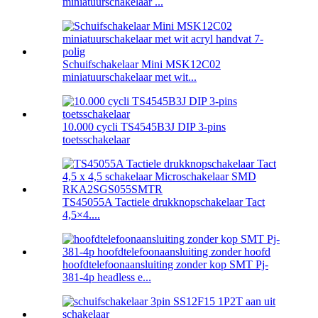
miniatuurschakelaar ...
Schuifschakelaar Mini MSK12C02
miniatuurschakelaar met wit...
10.000 cycli TS4545B3J DIP 3-pins
toetsschakelaar
TS45055A Tactiele drukknopschakelaar Tact
4,5×4....
hoofdtelefoonaansluiting zonder kop SMT Pj-
381-4p headless e...