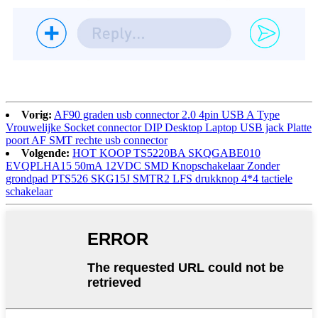
Vorig:
AF90 graden usb connector 2.0 4pin USB A Type
Vrouwelijke Socket connector DIP Desktop Laptop USB jack Platte
poort AF SMT rechte usb connector
Volgende:
HOT KOOP TS5220BA SKQGABE010
EVQPLHA15 50mA 12VDC SMD Knopschakelaar Zonder
grondpad PTS526 SKG15J SMTR2 LFS drukknop 4*4 tactiele
schakelaar