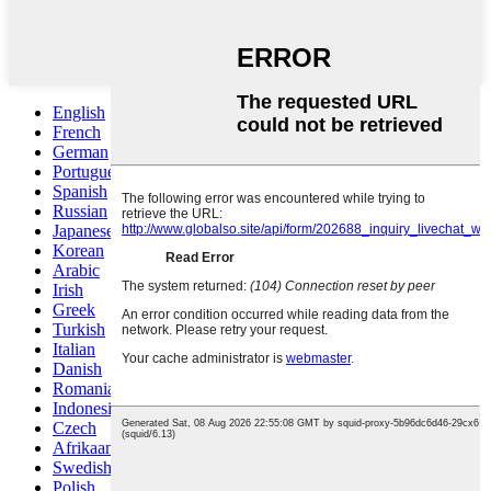
English
French
German
Portuguese
Spanish
Russian
Japanese
Korean
Arabic
Irish
Greek
Turkish
Italian
Danish
Romanian
Indonesian
Czech
Afrikaans
Swedish
Polish