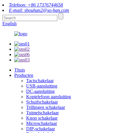
Telefoon: +86 17376744658
E-mail: shouhan2@so-han.com
English
Thuis
Producten
Tactschakelaar
USB-aansluiting
DC-aansluiting
Koptelefoon aansluiting
Schuifschakelaar
Trillingen schakelaar
Tuimelschakelaar
Knop schakelaar
Microschakelaar
DIP-schakelaar