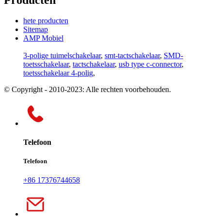
hete producten
Sitemap
AMP Mobiel
3-polige tuimelschakelaar
,
smt-tactschakelaar
,
SMD-
toetsschakelaar
,
tactschakelaar
,
usb type c-connector
,
toetsschakelaar 4-polig
,
© Copyright - 2010-2023: Alle rechten voorbehouden.
Telefoon
Telefoon
+86 17376744658