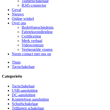
Tuimelschakelaar
RJ45-connector
Geval
Nieuws
Online winkel
Over ons
Bedrijfsgeschiedenis
Fabrieksrondleiding
Certificering
Merk verhaal
Videocentrum
Veelgestelde vragen
Neem contact met ons op
Thuis
Tactschakelaar
Categorieën
Tactschakelaar
USB-aansluiting
DC-aansluiting
Koptelefoon aansluiting
Schuifschakelaar
Trillingen schakelaar