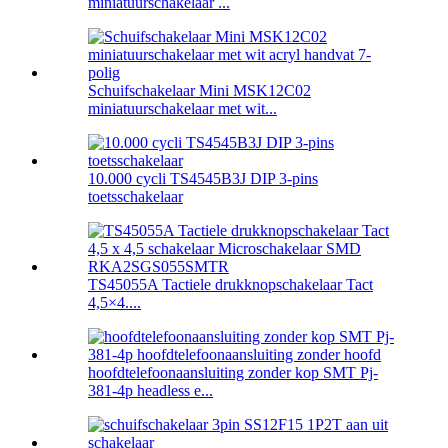
miniatuurschakelaar ...
Schuifschakelaar Mini MSK12C02
miniatuurschakelaar met wit...
10.000 cycli TS4545B3J DIP 3-pins
toetsschakelaar
TS45055A Tactiele drukknopschakelaar Tact
4,5×4....
hoofdtelefoonaansluiting zonder kop SMT Pj-
381-4p headless e...