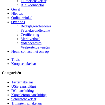
Tuimelschakelaar
RJ45-connector
Geval
Nieuws
Online winkel
Over ons
Bedrijfsgeschiedenis
Fabrieksrondleiding
Certificering
Merk verhaal
Videocentrum
Veelgestelde vragen
Neem contact met ons op
Thuis
Knop schakelaar
Categorieën
Tactschakelaar
USB-aansluiting
DC-aansluiting
Koptelefoon aansluiting
Schuifschakelaar
Trillingen schakelaar