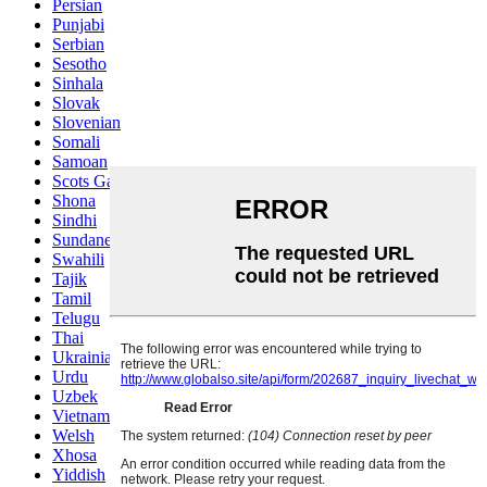
Persian
Punjabi
Serbian
Sesotho
Sinhala
Slovak
Slovenian
Somali
Samoan
Scots Gaelic
Shona
Sindhi
Sundanese
Swahili
Tajik
Tamil
Telugu
Thai
Ukrainian
Urdu
Uzbek
Vietnamese
Welsh
Xhosa
Yiddish