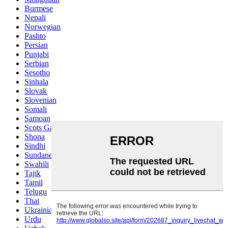
Burmese
Nepali
Norwegian
Pashto
Persian
Punjabi
Serbian
Sesotho
Sinhala
Slovak
Slovenian
Somali
Samoan
Scots Gaelic
Shona
Sindhi
Sundanese
Swahili
Tajik
Tamil
Telugu
Thai
Ukrainian
Urdu