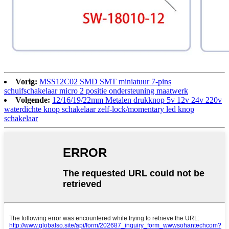
Vorig:
MSS12C02 SMD SMT miniatuur 7-pins
schuifschakelaar micro 2 positie ondersteuning maatwerk
Volgende:
12/16/19/22mm Metalen drukknop 5v 12v 24v 220v
waterdichte knop schakelaar zelf-lock/momentary led knop
schakelaar