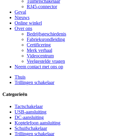
Tuimelschakelaar
RJ45-connector
Geval
Nieuws
Online winkel
Over ons
Bedrijfsgeschiedenis
Fabrieksrondleiding
Certificering
Merk verhaal
Videocentrum
Veelgestelde vragen
Neem contact met ons op
Thuis
Trillingen schakelaar
Categorieën
Tactschakelaar
USB-aansluiting
DC-aansluiting
Koptelefoon aansluiting
Schuifschakelaar
Trillingen schakelaar