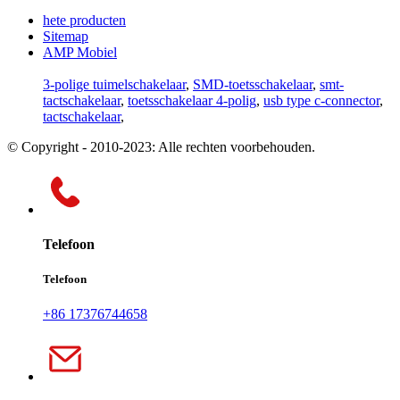
hete producten
Sitemap
AMP Mobiel
3-polige tuimelschakelaar
,
SMD-toetsschakelaar
,
smt-
tactschakelaar
,
toetsschakelaar 4-polig
,
usb type c-connector
,
tactschakelaar
,
© Copyright - 2010-2023: Alle rechten voorbehouden.
Telefoon
Telefoon
+86 17376744658