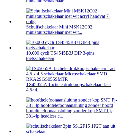
miniatuurschakelaar ...
Schuifschakelaar Mini MSK12C02
miniatuurschakelaar met wit...
10.000 cycli TS4545B3J DIP 3-pins
toetsschakelaar
TS45055A Tactiele drukknopschakelaar Tact
4,5×4....
hoofdtelefoonaansluiting zonder kop SMT Pj-
381-4p headless e...