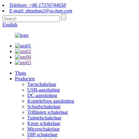
Telefoon: +86 17376744658
E-mail: shouhan2@so-han.com
English
Thuis
Producten
Tactschakelaar
USB-aansluiting
DC-aansluiting
Koptelefoon aansluiting
Schuifschakelaar
Trillingen schakelaar
Tuimelschakelaar
Knop schakelaar
Microschakelaar
DIP-schakelaar