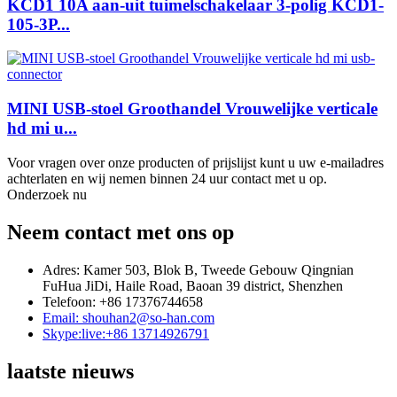
KCD1 10A aan-uit tuimelschakelaar 3-polig KCD1-
105-3P...
MINI USB-stoel Groothandel Vrouwelijke verticale
hd mi u...
Voor vragen over onze producten of prijslijst kunt u uw e-mailadres
achterlaten en wij nemen binnen 24 uur contact met u op.
Onderzoek nu
Neem contact met ons op
Adres: Kamer 503, Blok B, Tweede Gebouw Qingnian
FuHua JiDi, Haile Road, Baoan 39 district, Shenzhen
Telefoon: +86 17376744658
Email: shouhan2@so-han.com
Skype:live:+86 13714926791
laatste nieuws